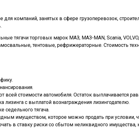
е для компаний, занятых в сфере грузоперевозок, строите
.
ные тягачи торговых марок МАЗ, МАЗ-MAN, Scania, VOLVO, 
амосвальные, тентовые, рефрижераторные. Стоимость тех
афику.
нансирования.
т всей стоимости автомобиля. Остаток выплачивается рав
ка лизинга с выплатой вознаграждения лизингодателю.
е седельного тягача.
видным имуществом, которое можно продать при условии, ч
чать в ставку риски со сбытом неликвидного имущества, 