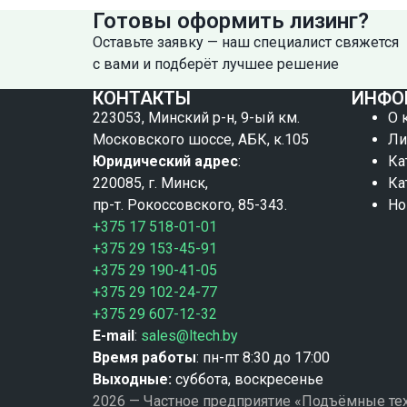
Готовы оформить лизинг?
Оставьте заявку — наш специалист свяжется
с вами и подберёт лучшее решение
КОНТАКТЫ
ИНФО
223053, Минский р-н, 9-ый км.
О 
Московского шоссе, АБК, к.105
Ли
Юридический адрес
:
Ка
220085, г. Минск,
Ка
пр-т. Рокоссовского, 85-343.
Но
+375 17 518-01-01
+375 29 153-45-91
+375 29 190-41-05
+375 29 102-24-77
+375 29 607-12-32
E-mail
:
sales@ltech.by
Время работы
: пн-пт 8:30 до 17:00
Выходные:
суббота, воскресенье
2026 — Частное предприятие «Подъёмные тех