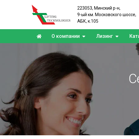
223053, Минский р-н,
9-ый км. Московского шоссе,
АБК, к.105
О компании
Лизинг
Кат
С